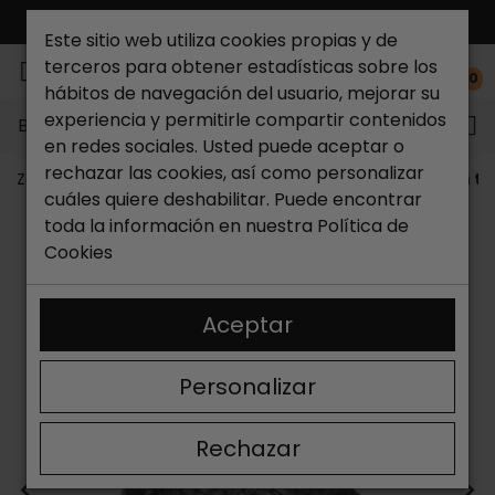
ENVÍO GRATIS*
Este sitio web utiliza cookies propias y de
terceros para obtener estadísticas sobre los
0
hábitos de navegación del usuario, mejorar su
experiencia y permitirle compartir contenidos
Buscar...
en redes sociales. Usted puede aceptar o
rechazar las cookies, así como personalizar
Zapateria Catchalot
Cinturones Hombre
Cinturón tr
cuáles quiere deshabilitar. Puede encontrar
toda la información en nuestra
Política de
Cookies
Aceptar
Personalizar
Rechazar
<
>