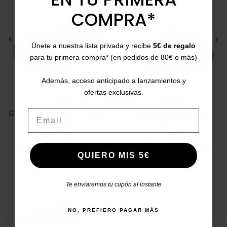
COMPRA*
<
>
<
>
Únete a nuestra lista privada y recibe
5€ de regalo
para tu primera compra* (en pedidos de 80€ o más)
Además, acceso anticipado a lanzamientos y
ofertas exclusivas.
BELLIDO
GARZÓN
Email
Cinturón pespuntes Miguel
Zapatilla destalonada
Bellido 505
6101.247
90
110
115
40
41
42
45
46
Precio
Precio base
Precio
Precio base
29,00 €
39,00 €
-26%
23,95 €
27,95 €
-15%
QUIERO MIS 5€
5/5
(1 opinión)
star
Te enviaremos tu cupón al instante
NO, PREFIERO PAGAR MÁS