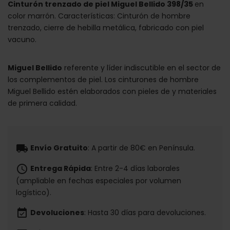
Cinturón trenzado de piel Miguel Bellido 398/35
en
color marrón. Características: Cinturón de hombre
trenzado, cierre de hebilla metálica, fabricado con piel
vacuno.
Miguel Bellido
referente y líder indiscutible en el sector de
los complementos de piel. Los cinturones de hombre
Miguel Bellido estén elaborados con pieles de y materiales
de primera calidad.
local_shipping
Envío Gratuito
: A partir de 80€ en Península.
schedule
Entrega Rápida
: Entre 2-4 días laborales
(ampliable en fechas especiales por volumen
logístico).
event_available
Devoluciones
: Hasta 30 días para devoluciones.