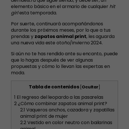
demuestra que sigue siendo, y debe ser, un
elemento básico en el armario de cualquier
hit
girl
esta temporada.
Por suerte, continuará acompañándonos
durante los próximos meses, por lo que a tus
prendas y
zapatos animal print
, les aguarda
una nueva vida este otoño/invierno 2024.
Si aún no te has rendido ante su encanto, puede
que lo hagas después de ver algunas
propuestas y cómo lo llevan las expertas en
moda.
Tabla de contenidos
[
Ocultar
]
1
El regreso del leopardo a las pasarelas
2
¿Cómo combinar zapatos animal print?
2.1
Vaqueros anchos, cazadora y zapatillas
animal print de mujer
2.2
Vestido en color neutro con bailarinas
animal