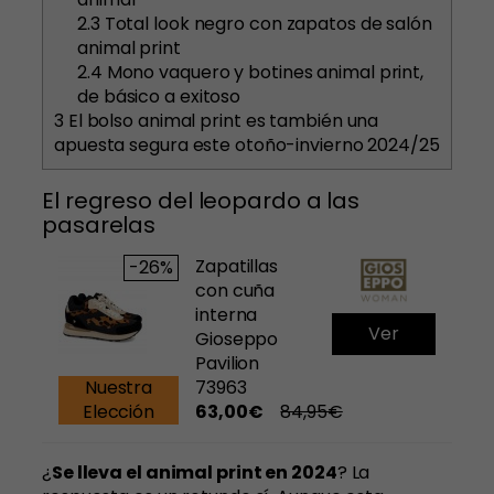
2.3
Total look negro con zapatos de salón
animal print
2.4
Mono vaquero y botines animal print,
de básico a exitoso
3
El bolso animal print es también una
apuesta segura este otoño-invierno 2024/25
El regreso del leopardo a las
pasarelas
Zapatillas
-26%
con cuña
interna
Ver
Gioseppo
Pavilion
Nuestra
73963
Elección
63,00€
84,95€
¿
Se lleva el animal print en 2024
? La