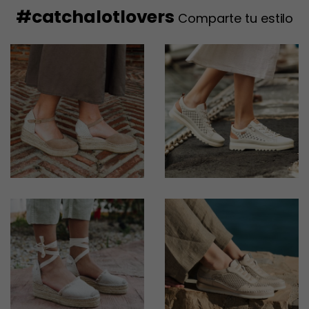
#catchalotlovers
2
Comparte tu estilo
3
4
5