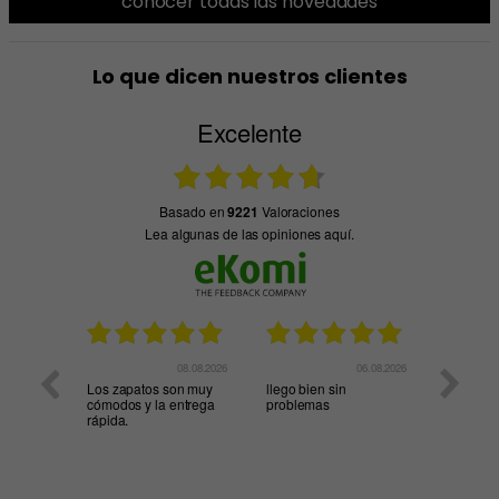
conocer todas las novedades
Lo que dicen nuestros clientes
Excelente
basado en
9221
Valoraciones
Lea algunas de las opiniones aquí.
04.08.2026
08.08.2026
06.08.2026
Los zapatos son muy
llego bien sin
BUENA 
cómodos y la entrega
problemas
DE COM
rápida.
EN EL S
PRODU
COMPR
CUMPLE
EXPECTA
1