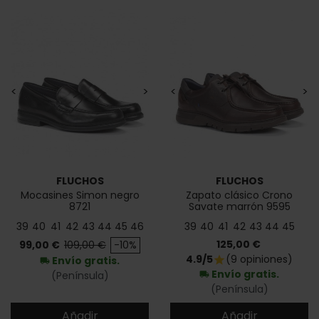
<
>
<
>
FLUCHOS
FLUCHOS
Mocasines Simon negro
Zapato clásico Crono
8721
Savate marrón 9595
39
40
41
42
43
44
45
46
39
40
41
42
43
44
45
Precio
Precio base
Precio
125,00 €
99,00 €
109,00 €
-10%
4.9/5
(9 opiniones)
star
Envío gratis.
local_shipping
Envío gratis.
(Península)
local_shipping
(Península)
Añadir
Añadir