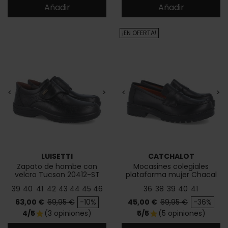
Añadir
Añadir
¡EN OFERTA!
<
>
<
>
LUISETTI
CATCHALOT
Zapato de hombe con
Mocasines colegiales
velcro Tucson 20412-ST
plataforma mujer Chacal
5262
39
40
41
42
43
44
45
46
36
38
39
40
41
Precio
Precio base
Precio
Precio base
63,00 €
69,95 €
-10%
45,00 €
69,95 €
-36%
4/5
(3 opiniones)
5/5
(5 opiniones)
star
star