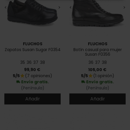
<
>
<
>
FLUCHOS
FLUCHOS
Zapatos Susan Sugar F0354
Botín casual para mujer
Susan F0356
35
36
37
38
36
37
38
Precio
Precio
99,90 €
105,00 €
5/5
(7 opiniones)
5/5
(1 opinión)
star
star
Envío gratis.
Envío gratis.
local_shipping
local_shipping
(Península)
(Península)
Añadir
Añadir