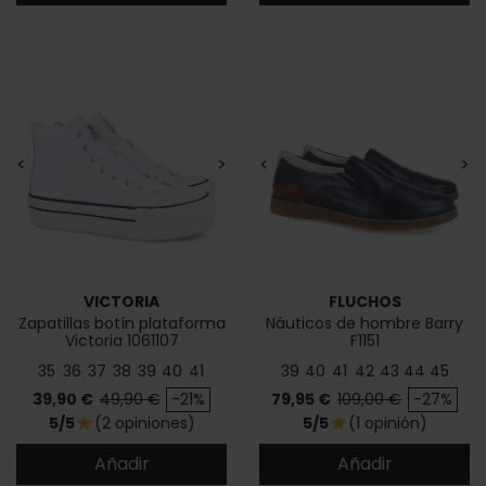
<
>
<
>
VICTORIA
FLUCHOS
Zapatillas botín plataforma
Náuticos de hombre Barry
Victoria 1061107
F1151
35
36
37
38
39
40
41
39
40
41
42
43
44
45
Precio
Precio base
Precio
Precio base
39,90 €
49,90 €
-21%
79,95 €
109,00 €
-27%
5/5
(2 opiniones)
5/5
(1 opinión)
star
star
Añadir
Añadir