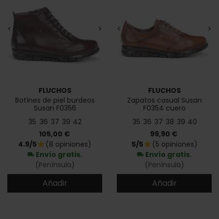
<
>
<
>
FLUCHOS
FLUCHOS
Botínes de piel burdeos
Zapatos casual Susan
Susan F0356
F0354 cuero
35
36
37
39
42
35
36
37
38
39
40
Precio
Precio
105,00 €
99,90 €
4.9/5
(8 opiniones)
5/5
(5 opiniones)
star
star
Envío gratis.
Envío gratis.
local_shipping
local_shipping
(Península)
(Península)
Añadir
Añadir