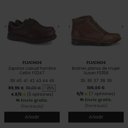
<
>
<
>
FLUCHOS
FLUCHOS
Zapatos casual hombre
Botines planos de mujer
Celtic F0247
Susan F0356
39
40
41
42
43
44
45
35
36
37
38
39
Precio
Precio base
Precio
105,00 €
89,95 €
119,00 €
-25%
5/5
(7 opiniones)
star
4.8/5
(5 opiniones)
star
Envío gratis.
Envío gratis.
local_shipping
local_shipping
(Península)
(Península)
Añadir
Añadir