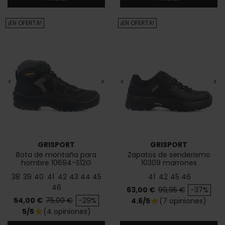
¡EN OFERTA!
¡EN OFERTA!
<
>
<
>
GRISPORT
GRISPORT
Bota de montaña para
Zapatos de senderismo
hombre 10694-S12G
10309 marrones
38
39
40
41
42
43
44
45
41
42
45
46
46
Precio
Precio base
63,00 €
99,95 €
-37%
Precio
Precio base
54,00 €
75,00 €
-29%
4.6/5
(7 opiniones)
star
5/5
(4 opiniones)
star