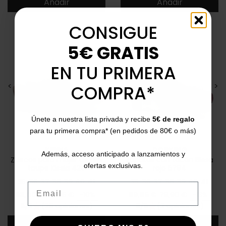
Añadir
Añadir
CONSIGUE
5€ GRATIS
EN TU PRIMERA
<
>
<
>
COMPRA*
Únete a nuestra lista privada y recibe
5€ de regalo
para tu primera compra* (en pedidos de 80€ o más)
KISSIA
DORKING
Además, acceso anticipado a lanzamientos y
Zuecos para mujer de piel
Zapatos con tacón Blesa
ofertas exclusivas.
taupe Kissia 420
rojo 5794
35
36
37
38
39
40
41
35
36
37
38
39
40
41
Email
Precio
Precio base
Precio
Precio base
63,00 €
69,95 €
-10%
69,95 €
79,90 €
-13%
5/5
(29 opiniones)
5/5
(2 opiniones)
star
star
Añadir
Añadir