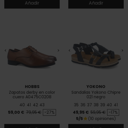
Añadir
Añadir
<
>
<
>
HOBBS
YOKONO
Zapatos derby en color
Sandalias Yokono Chipre
cuero A0475C0208
021 negro
40
41
42
43
35
36
37
38
39
40
41
Precio
Precio base
Precio
Precio base
59,00 €
79,95 €
-27%
49,95 €
59,95 €
-17%
5/5
(10 opiniones)
star