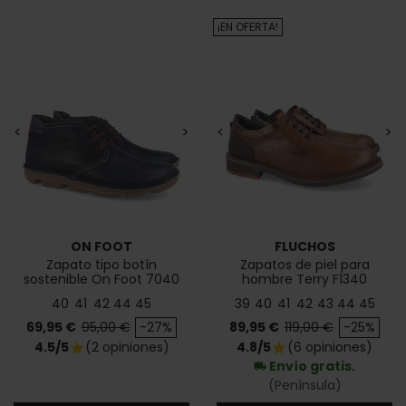
¡EN OFERTA!
<
>
<
>
ON FOOT
FLUCHOS
Zapato tipo botín
Zapatos de piel para
sostenible On Foot 7040
hombre Terry F1340
40
41
42
44
45
39
40
41
42
43
44
45
Precio
Precio base
Precio
Precio base
69,95 €
95,00 €
-27%
89,95 €
119,00 €
-25%
4.5/5
(2 opiniones)
4.8/5
(6 opiniones)
star
star
Envío gratis.
local_shipping
(Península)