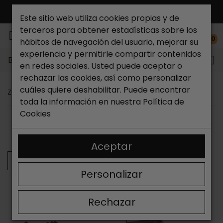
ENVÍO GR
Este sitio web utiliza cookies propias y de
terceros para obtener estadísticas sobre los
0
hábitos de navegación del usuario, mejorar su
experiencia y permitirle compartir contenidos
Buscar...
en redes sociales. Usted puede aceptar o
rechazar las cookies, así como personalizar
cuáles quiere deshabilitar. Puede encontrar
Zapateria Catchalot
Zapatillas de piel mujer
toda la información en nuestra
Política de
Cookies
ORDENAR
FILTRAR
Mostrando 37-48 de 1736 artículo(s)
Aceptar
Anterior
Personalizar
Rechazar