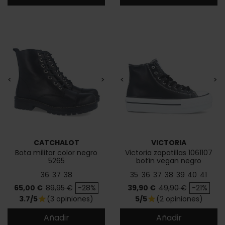
<
>
<
>
CATCHALOT
VICTORIA
Bota militar color negro
Victoria zapatillas 1061107
5265
botín vegan negro
36
37
38
35
36
37
38
39
40
41
Precio
Precio base
Precio
Precio base
65,00 €
89,95 €
-28%
39,90 €
49,90 €
-21%
3.7/5
(3 opiniones)
5/5
(2 opiniones)
star
star
Añadir
Añadir