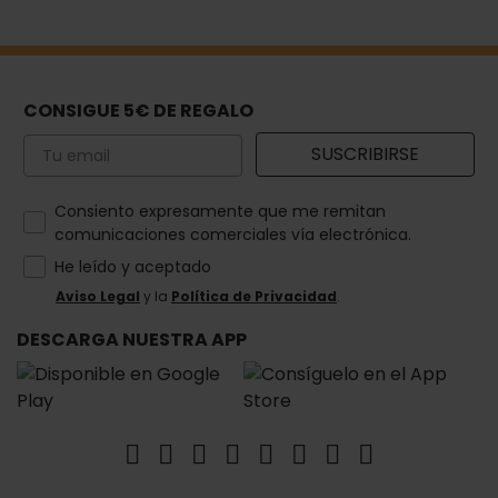
CONSIGUE 5€ DE REGALO
Email
SUSCRIBIRSE
How would you like to hear from us?
Consiento expresamente que me remitan
comunicaciones comerciales vía electrónica.
He leído y aceptado
Aviso Legal
y la
Política de Privacidad
.
DESCARGA NUESTRA APP