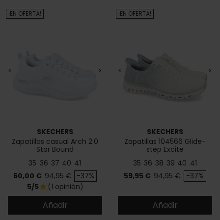
¡EN OFERTA!
¡EN OFERTA!
<
>
<
>
SKECHERS
SKECHERS
Zapatillas casual Arch 2.0
Zapatillas 104566 Glide-
Star Bound
step Excite
35
36
37
40
41
35
36
38
39
40
41
Precio
Precio base
Precio
Precio base
60,00 €
94,95 €
-37%
59,95 €
94,95 €
-37%
5/5
(1 opinión)
star
Añadir
Añadir