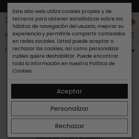
ENVÍO GRATIS*
Este sitio web utiliza cookies propias y de
terceros para obtener estadísticas sobre los
0
hábitos de navegación del usuario, mejorar su
experiencia y permitirle compartir contenidos
Buscar...
en redes sociales. Usted puede aceptar o
rechazar las cookies, así como personalizar
Zapateria Catchalot
Marcas
Skechers
Coleccion 
cuáles quiere deshabilitar. Puede encontrar
COLECCIÓN ARCH FIT SKECHERS
toda la información en nuestra
Política de
Cookies
Skechers Arch Fit
es la nueva colección de esta marca
de zapatillas estadounidense que combina estilo con
tecnologías exclusivas que te permiten llevarlas
Aceptar
cómodamente durante 24 horas al día, 7 horas de la
semana. Son cómodas tanto para hacer deporte como
Personalizar
para cualquier situación en tu tiempo libre.
Rechazar
ORDENAR
FILTRAR
Mostrando 1-6 de 6 artículo(s)