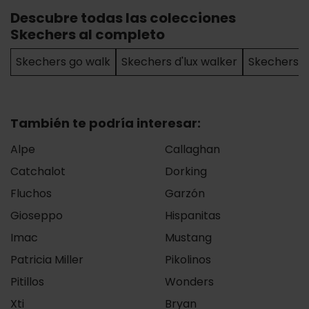
Descubre todas las colecciones
Skechers al completo
Skechers go walk
Skechers d'lux walker
Skechers 
También te podría interesar:
Alpe
Callaghan
Catchalot
Dorking
Fluchos
Garzón
Gioseppo
Hispanitas
Imac
Mustang
Patricia Miller
Pikolinos
Pitillos
Wonders
Xti
Bryan