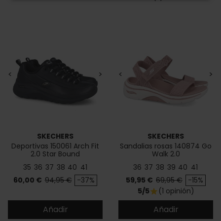
<
>
<
>
SKECHERS
SKECHERS
Deportivas 150061 Arch Fit
Sandalias rosas 140874 Go
2.0 Star Bound
Walk 2.0
35
36
37
38
40
41
36
37
38
39
40
41
Precio
Precio base
Precio
Precio base
60,00 €
94,95 €
-37%
59,95 €
69,95 €
-15%
5/5
(1 opinión)
star
Añadir
Añadir