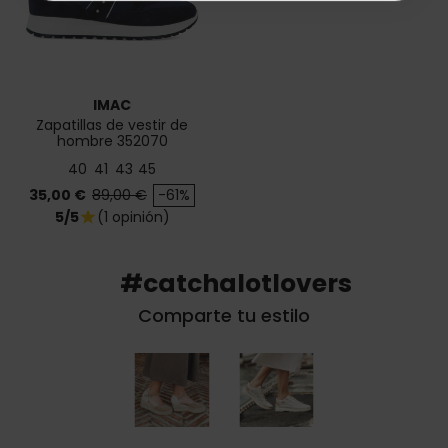
IMAC
Zapatillas de vestir de
hombre 352070
40
41
43
45
Precio
Precio base
35,00 €
89,00 €
-61%
5/5
(1 opinión)
star
#catchalotlovers
Comparte tu estilo