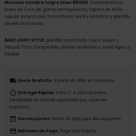
Mocasín hombre negro Imac 551250
. Características:
Suela de 3 cm de goma termoplástica, zapato de estilo
casual, exterior piel, forro interior textil y sintético y plantilla
de piel acolchada.
IMAC LIGHT STYLE
: plantilla acolchada, cuero suave y
natural, forro transpirable, plantar anatómico, suela ligera y
flexible
local_shipping
Envío Gratuito
: A partir de 80€ en Península.
schedule
Entrega Rápida
: Entre 2-4 días laborales
(ampliable en fechas especiales por volumen
logístico).
event_available
Devoluciones
: Hasta 30 días para devoluciones.
payment
Métodos de Pago
: Paga con tarjeta,