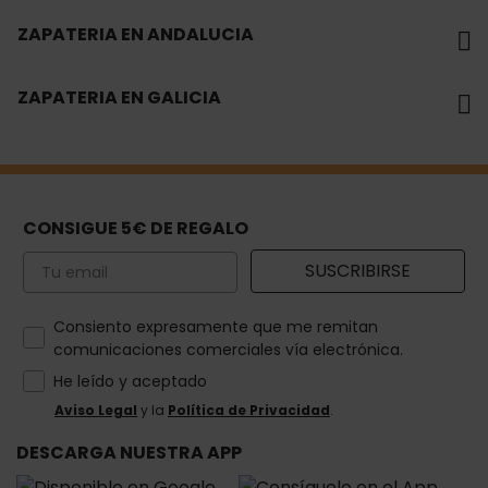
ZAPATERIA EN ANDALUCIA
ZAPATERIA EN GALICIA
CONSIGUE 5€ DE REGALO
Email
SUSCRIBIRSE
How would you like to hear from us?
Consiento expresamente que me remitan
comunicaciones comerciales vía electrónica.
He leído y aceptado
Aviso Legal
y la
Política de Privacidad
.
DESCARGA NUESTRA APP