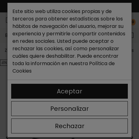
ENVÍO GRATIS*
Este sitio web utiliza cookies propias y de
terceros para obtener estadísticas sobre los
0
hábitos de navegación del usuario, mejorar su
experiencia y permitirle compartir contenidos
Buscar...
en redes sociales. Usted puede aceptar o
rechazar las cookies, así como personalizar
Zapateria Catchalot
Outlet zapatos
Outlet zapatos 
cuáles quiere deshabilitar. Puede encontrar
¡EN OFERTA!
toda la información en nuestra
Política de
Cookies
Aceptar
Personalizar
Rechazar
<
>