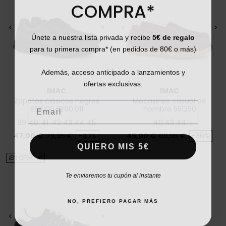
COMPRA*
<
>
<
>
Únete a nuestra lista privada y recibe
5€ de regalo
para tu primera compra* (en pedidos de 80€ o más)
Además, acceso anticipado a lanzamientos y
ofertas exclusivas.
IMAC
IMAC
Zapatos clásicos negros
Mocasines casual de
Email
851000.2290.011
hombre 551250
39
40
41
42
43
44
45
40
43
44
Precio
Precio base
Precio
Precio base
47,00 €
79,95 €
-42%
45,00 €
69,95 €
-36%
QUIERO MIS 5€
¡EN OFERTA!
Te enviaremos tu cupón al instante
NO, PREFIERO PAGAR MÁS
<
>