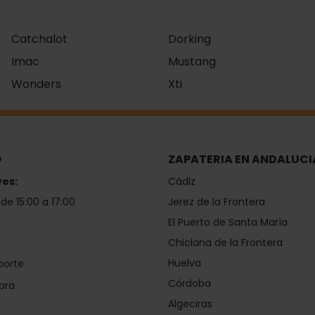
Catchalot
Dorking
Imac
Mustang
Wonders
Xti
O
ZAPATERIA EN ANDALUCI
ves:
Cádiz
 de 15:00 a 17:00
Jerez de la Frontera
El Puerto de Santa María
Chiclana de la Frontera
Huelva
porte
Córdoba
pra
Algeciras