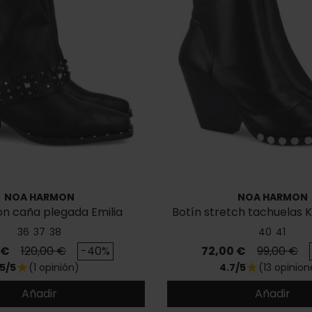
NOA HARMON
NOA HARMON
on caña plegada Emilia
Botín stretch tachuelas 
36
37
38
40
41
Precio base
Precio
Precio ba
 €
120,00 €
-40%
72,00 €
99,00 €
5/5
(1 opinión)
4.7/5
(13 opinion
star
star
Añadir
Añadir