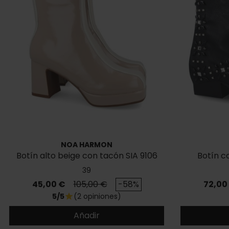
NOA HARMON
Botín alto beige con tacón SIA 9106
Botín c
39
Precio
Precio base
Precio
45,00 €
105,00 €
-58%
72,00
5/5
(2 opiniones)
star
Añadir