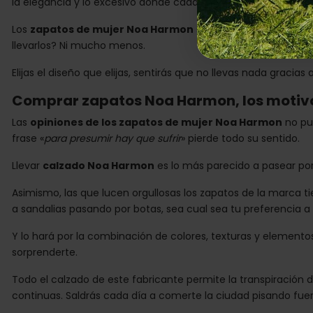
la elegancia y lo excesivo donde cada modelo logra brillar con
Los
zapatos de mujer Noa Harmon
se asocian con términos 
llevarlos? Ni mucho menos.
Elijas el diseño que elijas, sentirás que no llevas nada grac
Comprar zapatos Noa Harmon, los motivo
Las
opiniones de los zapatos de mujer Noa Harmon
no pue
frase «
para presumir hay que sufrir
» pierde todo su sentido.
Llevar
calzado Noa Harmon
es lo más parecido a pasear por 
Asimismo, las que lucen orgullosas los zapatos de la marca t
a sandalias pasando por botas, sea cual sea tu preferencia a 
Y lo hará por la combinación de colores, texturas y elementos
sorprenderte.
Todo el calzado de este fabricante permite la transpiración 
continuas. Saldrás cada día a comerte la ciudad pisando fuer