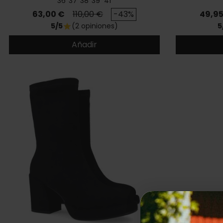
36
37
38
39
41
Precio
Precio base
Preci
63,00 €
110,00 €
-43%
49,95
5/5
(2 opiniones)
5
star
Añadir