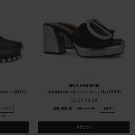
NOA HARMON
Kansas 8072
Sandalias de pala Alberta 9666
36
37
38
39
se
Precio
Precio base
-28%
39,95 €
99,00 €
-60%
es)
Añadir