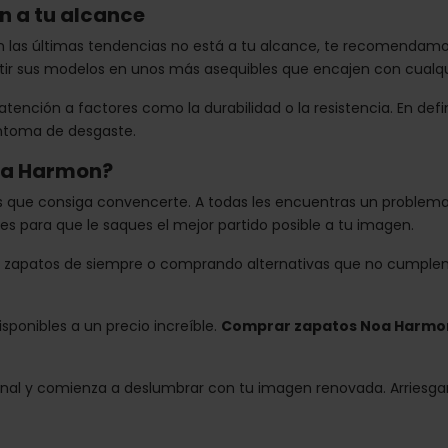
n a tu alcance
 las últimas tendencias no está a tu alcance, te recomendamos
ertir sus modelos en unos más asequibles que encajen con cualq
 atención a factores como la durabilidad o la resistencia. En def
íntoma de desgaste.
oa Harmon?
que consiga convencerte. A todas les encuentras un problema 
es para que le saques el mejor partido posible a tu imagen.
 zapatos de siempre o comprando alternativas que no cumplen c
sponibles a un precio increíble.
Comprar zapatos Noa Harmo
rsonal y comienza a deslumbrar con tu imagen renovada. Arriesga