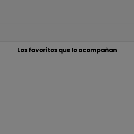
5€ GR
EN TU PR
COMP
Únete a nuestra lista privada 
para tu primera compra* (en 
Los favoritos que lo acompañan
Además, acceso anticipado
ofertas exclus
Email
QUIERO MI
Te enviaremos tu cupón