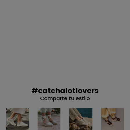
NO, PREFIERO P
#catchalotlovers
Comparte tu estilo