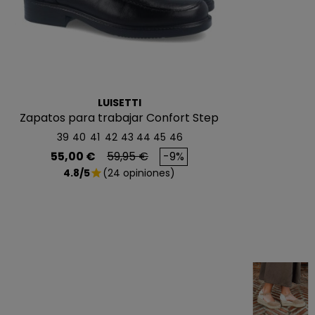
LUISETTI
Zapatos para trabajar Confort Step
0106 negro
39
40
41
42
43
44
45
46
Precio
Precio base
55,00 €
59,95 €
-9%
4.8/5
(24 opiniones)
star