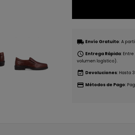
local_shipping
Envío Gratuito
: A par
schedule
Entrega Rápida
: Entr
volumen logístico).
event_available
Devoluciones
: Hasta 
payment
Métodos de Pago
: Pa
CONSI