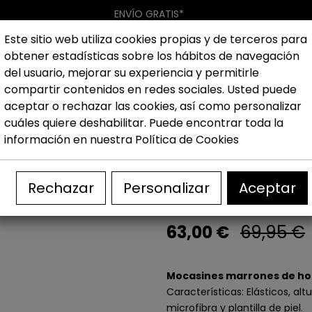
ENVÍO GRATIS*
Este sitio web utiliza cookies propias y de terceros para
obtener estadísticas sobre los hábitos de navegación
Hombre
Niño
Nueva colección
Outlet
Marcas
del usuario, mejorar su experiencia y permitirle
compartir contenidos en redes sociales. Usted puede
aceptar o rechazar las cookies, así como personalizar
vestir y fiesta hombre
Mocasines marrones hombre Luise
cuáles quiere deshabilitar. Puede encontrar toda la
información en nuestra
Política de Cookies
Mocasines mar
33600ST
Rechazar
Personalizar
Aceptar
63,00 €
69,95 €
Mocasines marrones de hom
Características: Elásticos, altu
microfibra y plantilla de piel.