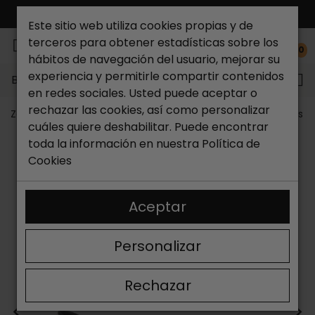
ENVÍO GRATIS*
Este sitio web utiliza cookies propias y de
terceros para obtener estadísticas sobre los
0
hábitos de navegación del usuario, mejorar su
experiencia y permitirle compartir contenidos
Buscar...
en redes sociales. Usted puede aceptar o
rechazar las cookies, así como personalizar
Zapateria Catchalot
Outlet zapatos
Outlet zapatos m
cuáles quiere deshabilitar. Puede encontrar
toda la información en nuestra
Política de
Cookies
Aceptar
Personalizar
Rechazar
<
>