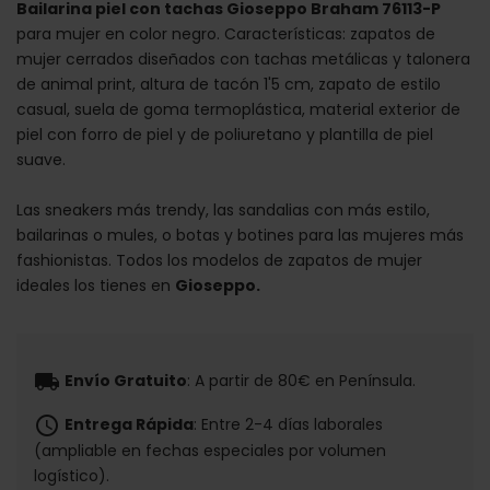
Bailarina piel con tachas Gioseppo Braham 76113-P
para mujer en color negro. Características: zapatos de
mujer cerrados diseñados con tachas metálicas y talonera
de animal print, altura de tacón 1'5 cm, zapato de estilo
casual, suela de goma termoplástica, material exterior de
piel con forro de piel y de poliuretano y plantilla de piel
suave.
Las sneakers más trendy, las sandalias con más estilo,
bailarinas o mules, o botas y botines para las mujeres más
fashionistas. Todos los modelos de zapatos de mujer
ideales los tienes en
Gioseppo.
local_shipping
Envío Gratuito
: A partir de 80€ en Península.
schedule
Entrega Rápida
: Entre 2-4 días laborales
(ampliable en fechas especiales por volumen
logístico).