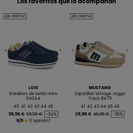
Los favoritos que lo acompañan
5€ GRATIS
EN TU PRIMERA
¡EN OFERTA!
¡EN OFERTA!
COMPRA*
Únete a nuestra lista privada y recibe
5€ de regalo
<
>
<
>
para tu primera compra* (en pedidos de 80€ o más)
Además, acceso anticipado a lanzamientos y
ofertas exclusivas.
Email
LOIS
MUSTANG
Sneakers de estilo retro
Zapatillas Vintage Joggo
64244
Track 84711
40
41
42
43
44
45
41
42
43
44
45
46
QUIERO MIS 5€
Precio
Precio base
Precio
Precio base
39,95 €
59,90 €
-34%
29,95 €
45,95 €
-35%
5/5
(1 opinión)
star
Te enviaremos tu cupón al instante