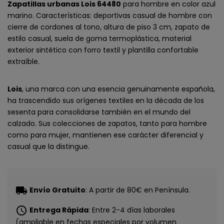
Zapatillas urbanas Lois 64480
para hombre en color azul
marino. Características: deportivas casual de hombre con
cierre de cordones al tono, altura de piso 3 cm, zapato de
estilo casual, suela de goma termoplástica, material
exterior sintético con forro textil y plantilla confortable
extraíble.
Lois
, una marca con una esencia genuinamente española,
ha trascendido sus orígenes textiles en la década de los
sesenta para consolidarse también en el mundo del
calzado. Sus colecciones de zapatos, tanto para hombre
como para mujer, mantienen ese carácter diferencial y
casual que la distingue.
local_shipping
Envío Gratuito
: A partir de 80€ en Península.
schedule
Entrega Rápida
: Entre 2-4 días laborales
(ampliable en fechas especiales por volumen