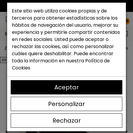
ENVÍO GRATIS*
Este sitio web utiliza cookies propias y de
terceros para obtener estadísticas sobre los
0
hábitos de navegación del usuario, mejorar su
experiencia y permitirle compartir contenidos
Buscar...
en redes sociales. Usted puede aceptar o
rechazar las cookies, así como personalizar
Zapateria Catchalot
Outlet zapatos
Outlet zapatos 
cuáles quiere deshabilitar. Puede encontrar
¡EN OFERTA!
toda la información en nuestra
Política de
Cookies
Aceptar
Personalizar
Rechazar
<
>