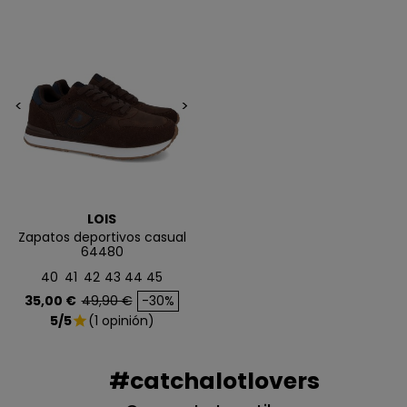
NO, PREFIERO PAGAR MÁS
<
>
LOIS
Zapatos deportivos casual
64480
40
41
42
43
44
45
Precio
Precio base
35,00 €
49,90 €
-30%
5/5
(1 opinión)
star
#catchalotlovers