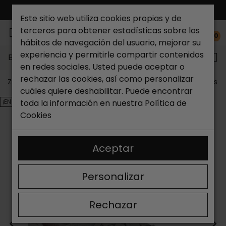
ENVÍO GRATIS*
Este sitio web utiliza cookies propias y de
terceros para obtener estadísticas sobre los
0
hábitos de navegación del usuario, mejorar su
experiencia y permitirle compartir contenidos
Buscar...
en redes sociales. Usted puede aceptar o
rechazar las cookies, así como personalizar
Zapateria Catchalot
Outlet zapatos
Outlet zapatos 
cuáles quiere deshabilitar. Puede encontrar
¡EN OFERTA!
toda la información en nuestra
Política de
Cookies
Aceptar
Personalizar
Rechazar
<
>