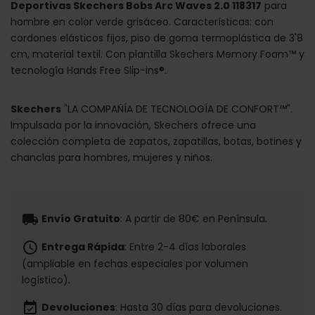
Deportivas Skechers Bobs Arc Waves 2.0 118317
para
hombre en color verde grisáceo. Características: con
cordones elásticos fijos, piso de goma termoplástica de 3'8
cm, material textil. Con plantilla Skechers Memory Foam™ y
tecnología Hands Free Slip-ins®.
Skechers
"LA COMPAÑÍA DE TECNOLOGÍA DE CONFORT™".
Impulsada por la innovación, Skechers ofrece una
colección completa de zapatos, zapatillas, botas, botines y
chanclas para hombres, mujeres y niños.
local_shipping
Envío Gratuito
: A partir de 80€ en Península.
schedule
Entrega Rápida
: Entre 2-4 días laborales
(ampliable en fechas especiales por volumen
logístico).
event_available
Devoluciones
: Hasta 30 días para devoluciones.