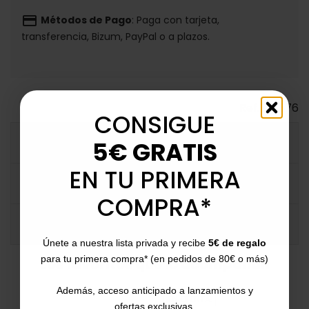
payment
Métodos de Pago
: Paga con tarjeta,
transferencia, Bizum, PayPal o a plazos.
Ref.
133576
CONSIGUE
DESCRIPCIÓN DETALLADA
5€ GRATIS
EN TU PRIMERA
FICHA TÉCNICA
COMPRA*
COMENTARIOS
Únete a nuestra lista privada y recibe
5€ de regalo
para tu primera compra* (en pedidos de 80€ o más)
Los favoritos que lo acompañan
Además, acceso anticipado a lanzamientos y
¡EN OFERTA!
ofertas exclusivas.