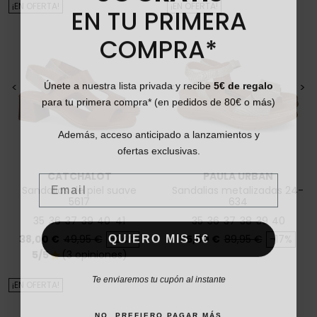
EN TU PRIMERA
¡EN OFERTA!
¡EN OFERTA!
COMPRA*
Únete a nuestra lista privada y recibe
5€ de regalo
<
>
<
>
para tu primera compra* (en pedidos de 80€ o más)
Además, acceso anticipado a lanzamientos y
ofertas exclusivas.
Email
CATCHALOT
PAULA URBAN
Sandalias de piel suave
Sandalias metalizadas 24-
5617
634
35
36
37
39
40
41
35
36
37
38
39
40
QUIERO MIS 5€
Precio
Precio base
Precio
Precio base
38,00 €
49,95 €
-24%
75,00 €
89,95 €
-17%
5/5
(3 opiniones)
star
Te enviaremos tu cupón al instante
¡EN OFERTA!
NO, PREFIERO PAGAR MÁS