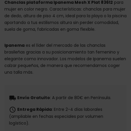
Chanclas plataforma Ipanema Mesh X Plat 83612
para
mujer en color negro. Características: chanclas para mujer
de dedo, altura de piso 4 cm, ideal para la playa o la piscina
aportando a tus estilismos altura sin perder comodidad,
suela de goma, fabricadas en goma flexible.
Ipanema
es el líder del mercado de las chanclas
brasileñas gracias a su posicionamiento tan femenino y
elegante como innovador. Los modelos de Ipanema suelen
calzar pequeños, de manera que recomendamos coger
una talla más.
local_shipping
Envío Gratuito
: A partir de 80€ en Península.
schedule
Entrega Rápida
: Entre 2-4 días laborales
(ampliable en fechas especiales por volumen
logístico).