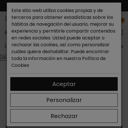
ENVÍO GRATIS*
Este sitio web utiliza cookies propias y de
terceros para obtener estadísticas sobre los
0
hábitos de navegación del usuario, mejorar su
experiencia y permitirle compartir contenidos
Buscar...
en redes sociales. Usted puede aceptar o
rechazar las cookies, así como personalizar
Zapateria Catchalot
Outlet zapatos
Outlet zapatos m
cuáles quiere deshabilitar. Puede encontrar
¡EN OFERTA!
toda la información en nuestra
Política de
Cookies
Aceptar
Personalizar
Rechazar
<
>