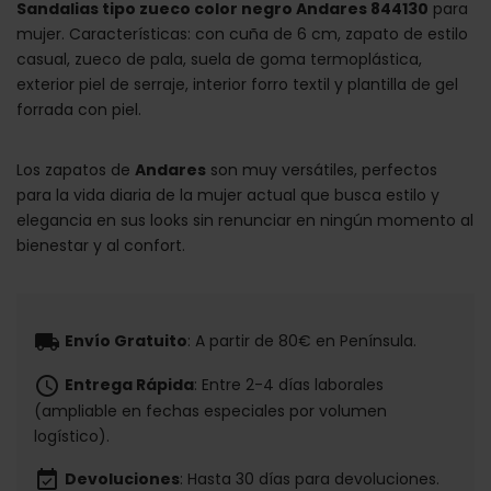
Sandalias tipo zueco color negro Andares 844130
para
mujer. Características: con cuña de 6 cm, zapato de estilo
casual, zueco de pala, suela de goma termoplástica,
exterior piel de serraje, interior forro textil y plantilla de gel
forrada con piel.
Los zapatos de
Andares
son muy versátiles, perfectos
para la vida diaria de la mujer actual que busca estilo y
elegancia en sus looks sin renunciar en ningún momento al
bienestar y al confort.
local_shipping
Envío Gratuito
: A partir de 80€ en Península.
schedule
Entrega Rápida
: Entre 2-4 días laborales
(ampliable en fechas especiales por volumen
logístico).
event_available
Devoluciones
: Hasta 30 días para devoluciones.