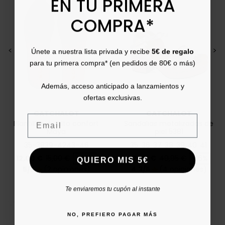
EN TU PRIMERA
COMPRA*
<
>
<
>
Únete a nuestra lista privada y recibe
5€ de regalo
para tu primera compra* (en pedidos de 80€ o más)
Además, acceso anticipado a lanzamientos y
ofertas exclusivas.
CATCHALOT
CATCHALOT
Email
Plantillas de alto confort
Sandalias metalizadas de
Maya
piel 5381
35-38
39-42
43-46
35
36
37
38
39
40
41
Precio
Precio base
Precio
Precio base
12,00 €
15,00 €
-20%
42,00 €
49,95 €
-16%
QUIERO MIS 5€
5/5
(2 opiniones)
4.3/5
(4 opiniones)
star
star
Te enviaremos tu cupón al instante
NO, PREFIERO PAGAR MÁS