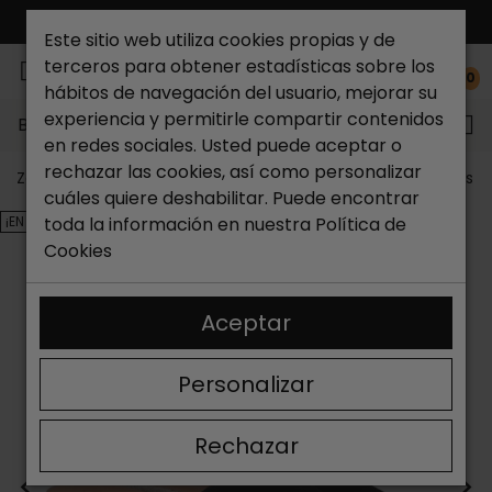
ENVÍO GRATIS*
Este sitio web utiliza cookies propias y de
terceros para obtener estadísticas sobre los
0
hábitos de navegación del usuario, mejorar su
experiencia y permitirle compartir contenidos
Buscar...
en redes sociales. Usted puede aceptar o
rechazar las cookies, así como personalizar
Zapateria Catchalot
Outlet zapatos
Outlet zapatos m
cuáles quiere deshabilitar. Puede encontrar
¡EN OFERTA!
toda la información en nuestra
Política de
Cookies
Aceptar
Personalizar
Rechazar
<
>