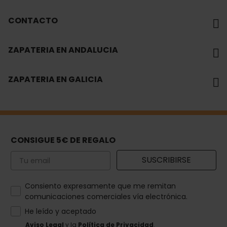
CONTACTO
ZAPATERIA EN ANDALUCIA
ZAPATERIA EN GALICIA
CONSIGUE 5€ DE REGALO
Email
SUSCRIBIRSE
How would you like to hear from us?
Consiento expresamente que me remitan
comunicaciones comerciales vía electrónica.
He leído y aceptado
Aviso Legal
y la
Política de Privacidad
.