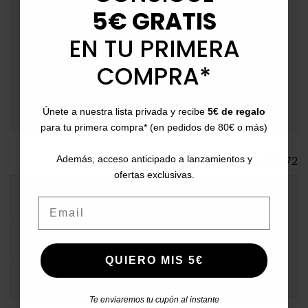
(ampliable en fechas especiales por volumen
5€ GRATIS
logístico).
EN TU PRIMERA
event_available
Devoluciones
: Hasta 30 días para devoluciones.
COMPRA*
payment
Métodos de Pago
: Paga con tarjeta,
transferencia, Bizum, PayPal o a plazos.
Únete a nuestra lista privada y recibe
5€ de regalo
para tu primera compra* (en pedidos de 80€ o más)
Además, acceso anticipado a lanzamientos y
Ref.
135172
ofertas exclusivas.
DESCRIPCIÓN DETALLADA
Email
FICHA TÉCNICA
QUIERO MIS 5€
COMENTARIOS
Te enviaremos tu cupón al instante