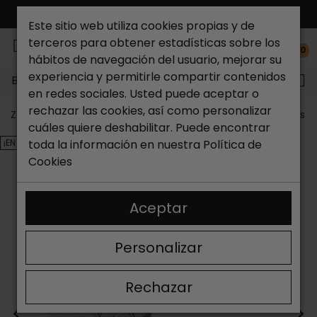
ENVÍO GRATIS*
Este sitio web utiliza cookies propias y de
terceros para obtener estadísticas sobre los
0
hábitos de navegación del usuario, mejorar su
experiencia y permitirle compartir contenidos
Buscar...
en redes sociales. Usted puede aceptar o
rechazar las cookies, así como personalizar
Zapateria Catchalot
Outlet zapatos
Outlet zapatos m
cuáles quiere deshabilitar. Puede encontrar
¡EN OFERTA!
toda la información en nuestra
Política de
Cookies
Aceptar
Personalizar
Rechazar
<
>