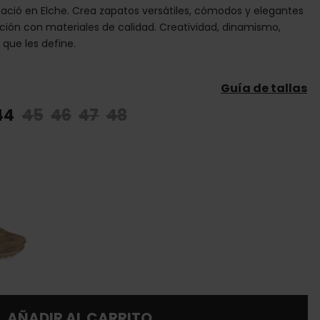
ació en Elche. Crea zapatos versátiles, cómodos y elegantes
ación con materiales de calidad. Creatividad, dinamismo,
 que les define.
Guía de tallas
44
45
46
47
48
AÑADIR AL CARRITO