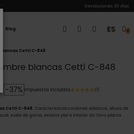
Devoluciones 30 días
ES
Blog
0
blancas Cetti C-848
ombre blancas Cetti C-848
-37%
Impuestos incluidos
(1)
s Cetti C-848.
Características:cordones elásticos, altura de
ual, suela de goma, exterior piel e interior Sin forro planta