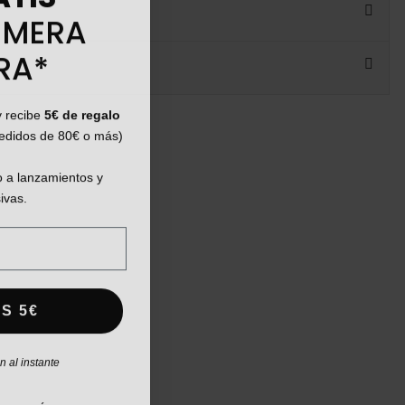
IMERA
RA*
y recibe
5€ de regalo
pedidos de 80€ o más)
 a lanzamientos y
ivas.
S 5€
 al instante
AGAR MÁS