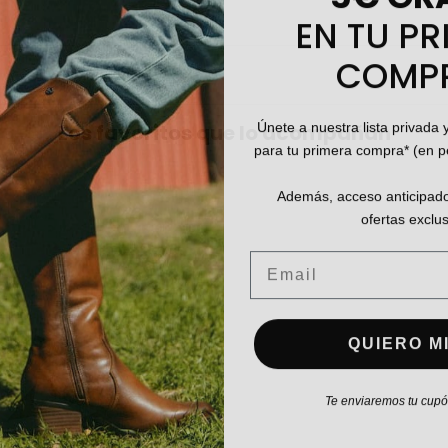
EN TU PR
COMP
Únete a nuestra lista privada 
Los favoritos que lo acompañan
para tu primera compra* (en 
Además, acceso anticipado
ofertas exclus
Email
QUIERO MI
Te enviaremos tu cupón
NO, PREFIERO P