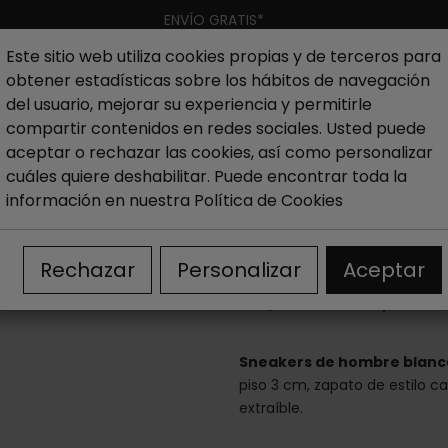
ENVÍO GRATIS*
Este sitio web utiliza cookies propias y de terceros para
obtener estadísticas sobre los hábitos de navegación
Hombre
Niño
Nueva colección
Outlet
Marcas
del usuario, mejorar su experiencia y permitirle
compartir contenidos en redes sociales. Usted puede
aceptar o rechazar las cookies, así como personalizar
hombre
Outlet Zapatillas hombre
Sneakers de hombre 
cuáles quiere deshabilitar. Puede encontrar toda la
información en nuestra
Política de Cookies
Sneakers de h
Rechazar
Personalizar
Aceptar
69,95 €
109,95 €
Sneakers de hombre blanca
piso 3 cm, zapato de estilo cas
extraíble.