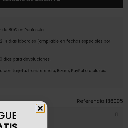
tir de 80€ en Península.
e 2-4 días laborales (ampliable en fechas especiales por
30 días para devoluciones.
ga con tarjeta, transferencia, Bizum, PayPal o a plazos.
Referencia
136005
GUE
ATIS