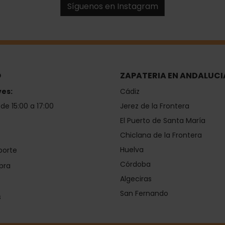
Síguenos en Instagram
O
ZAPATERIA EN ANDALUCI
ves:
Cádiz
 de 15:00 a 17:00
Jerez de la Frontera
El Puerto de Santa María
Chiclana de la Frontera
Huelva
porte
Córdoba
pra
Algeciras
San Fernando
s