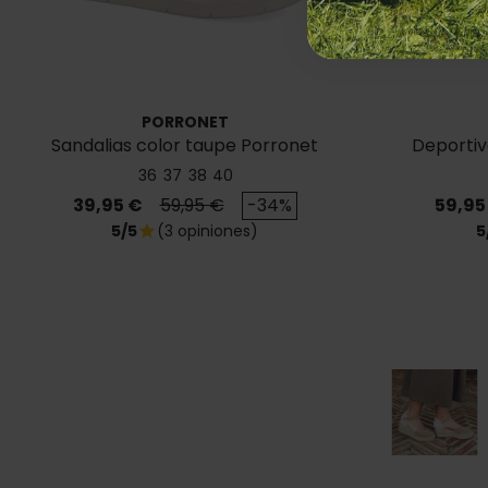
PORRONET
Sandalias color taupe Porronet
Deportiv
Carlota 3151
36
37
38
40
Precio
Precio base
Precio
39,95 €
59,95 €
-34%
59,95
5/5
(3 opiniones)
5
star