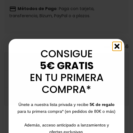
payment
Métodos de Pago
: Paga con tarjeta,
transferencia, Bizum, PayPal o a plazos.
Ref.
133956
CONSIGUE
DESCRIPCIÓN DETALLADA
5€ GRATIS
EN TU PRIMERA
FICHA TÉCNICA
COMPRA*
COMENTARIOS
Únete a nuestra lista privada y recibe
5€ de regalo
para tu primera compra* (en pedidos de 80€ o más)
Los favoritos que lo acompañan
Además, acceso anticipado a lanzamientos y
ofertas exclusivas.