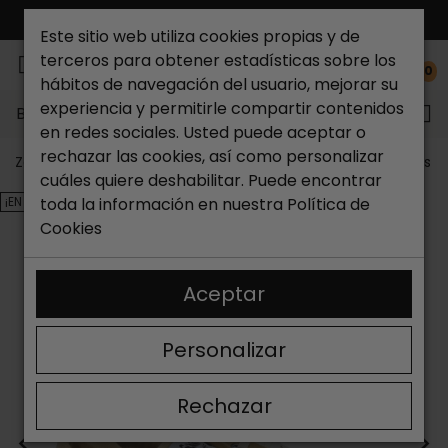
ENVÍO GRATIS*
Este sitio web utiliza cookies propias y de
terceros para obtener estadísticas sobre los
0
hábitos de navegación del usuario, mejorar su
experiencia y permitirle compartir contenidos
Buscar...
en redes sociales. Usted puede aceptar o
rechazar las cookies, así como personalizar
Zapateria Catchalot
Outlet zapatos
Outlet zapatos m
cuáles quiere deshabilitar. Puede encontrar
¡EN OFERTA!
toda la información en nuestra
Política de
Cookies
Aceptar
Personalizar
Rechazar
<
>