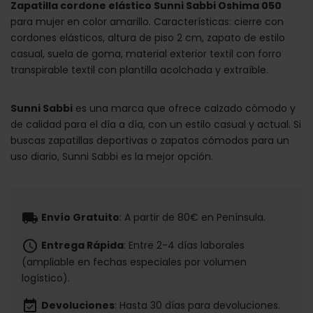
Zapatilla cordone elástico Sunni Sabbi Oshima 050
para mujer en color amarillo. Características: cierre con
cordones elásticos, altura de piso 2 cm, zapato de estilo
casual, suela de goma, material exterior textil con forro
transpirable textil con plantilla acolchada y extraíble.
Sunni Sabbi
es una marca que ofrece calzado cómodo y
de calidad para el día a día, con un estilo casual y actual. Si
buscas zapatillas deportivas o zapatos cómodos para un
uso diario, Sunni Sabbi es la mejor opción.
local_shipping
Envío Gratuito
: A partir de 80€ en Península.
schedule
Entrega Rápida
: Entre 2-4 días laborales
(ampliable en fechas especiales por volumen
logístico).
event_available
Devoluciones
: Hasta 30 días para devoluciones.