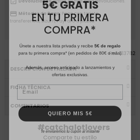
event_available
Devoluciones
: Hasta 30 días para devoluciones.
EN TU PRIMERA
payment
Métodos de Pago
: Paga con tarjeta,
COMPRA*
transferencia, Bizum, PayPal o a plazos.
Únete a nuestra lista privada y recibe
5€ de regalo
para tu primera compra* (en pedidos de 80€ o más)
Ref.
133782
Además, acceso anticipado a lanzamientos y
DESCRIPCIÓN DETALLADA
ofertas exclusivas.
Email
FICHA TÉCNICA
COMENTARIOS
QUIERO MIS 5€
#catchalotlovers
Te enviaremos tu cupón al instante
Comparte tu estilo