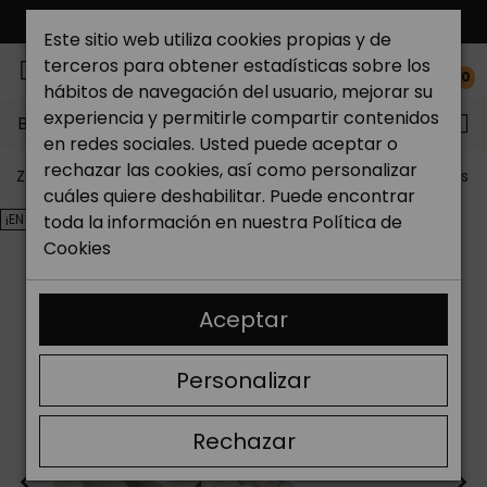
ENVÍO GRATIS*
Este sitio web utiliza cookies propias y de
terceros para obtener estadísticas sobre los
0
hábitos de navegación del usuario, mejorar su
experiencia y permitirle compartir contenidos
Buscar...
en redes sociales. Usted puede aceptar o
rechazar las cookies, así como personalizar
Zapateria Catchalot
Outlet zapatos
Outlet zapatos 
cuáles quiere deshabilitar. Puede encontrar
¡EN OFERTA!
toda la información en nuestra
Política de
Cookies
Aceptar
Personalizar
Rechazar
<
>