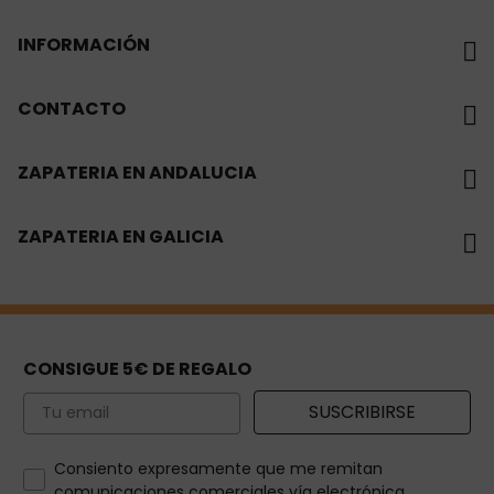
INFORMACIÓN
CONTACTO
ZAPATERIA EN ANDALUCIA
ZAPATERIA EN GALICIA
CONSIGUE 5€ DE REGALO
Email
SUSCRIBIRSE
How would you like to hear from us?
Consiento expresamente que me remitan
comunicaciones comerciales vía electrónica.