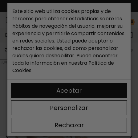
ENVÍO GRATIS*
Este sitio web utiliza cookies propias y de
terceros para obtener estadísticas sobre los
0
hábitos de navegación del usuario, mejorar su
experiencia y permitirle compartir contenidos
Buscar...
en redes sociales. Usted puede aceptar o
rechazar las cookies, así como personalizar
Zapateria Catchalot
Outlet zapatos
Outlet zapatos m
cuáles quiere deshabilitar. Puede encontrar
¡EN OFERTA!
toda la información en nuestra
Política de
Cookies
Aceptar
Personalizar
Rechazar
<
>