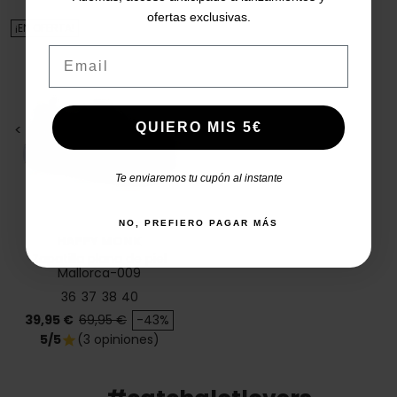
ofertas exclusivas.
¡EN OFERTA!
Email
QUIERO MIS 5€
<
>
Te enviaremos tu cupón al instante
NO, PREFIERO PAGAR MÁS
HAPPY MONK
Zapatilla plana de piel
Mallorca-009
36
37
38
40
Precio
Precio base
39,95 €
69,95 €
-43%
5/5
(3 opiniones)
star