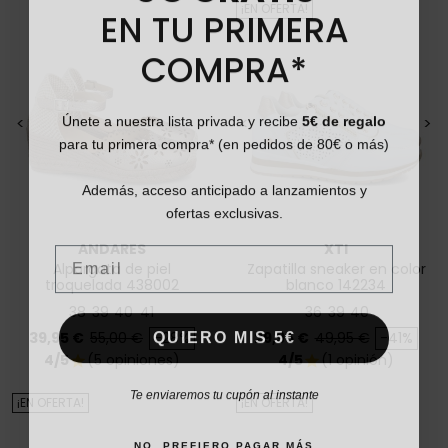
EN TU PRIMERA
¡EN OFERTA!
COMPRA*
Únete a nuestra lista privada y recibe
5€ de regalo
<
>
<
>
para tu primera compra* (en pedidos de 80€ o más)
Además, acceso anticipado a lanzamientos y
ofertas exclusivas.
Email
ANDARES
XTI
Alpargata de piel
Zapatilla sneaker en color
troquelada 438002
blanco 142234
38
39
40
41
36
39
40
QUIERO MIS 5€
Precio
Precio base
Precio
Precio base
39,95 €
55,00 €
-28%
29,95 €
49,95 €
-41%
4/5
(5 opiniones)
4/5
(1 opinión)
star
star
Te enviaremos tu cupón al instante
¡EN OFERTA!
¡EN OFERTA!
NO, PREFIERO PAGAR MÁS