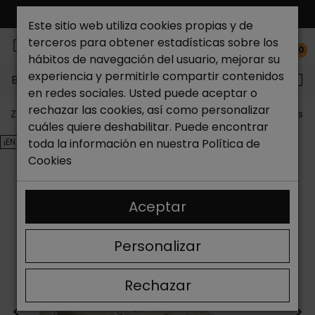
ENVÍO GRATIS*
Este sitio web utiliza cookies propias y de
terceros para obtener estadísticas sobre los
0
hábitos de navegación del usuario, mejorar su
experiencia y permitirle compartir contenidos
Buscar...
en redes sociales. Usted puede aceptar o
rechazar las cookies, así como personalizar
Zapateria Catchalot
Outlet zapatos
Outlet zapatos m
cuáles quiere deshabilitar. Puede encontrar
¡EN OFERTA!
toda la información en nuestra
Política de
Cookies
Aceptar
Personalizar
Rechazar
<
>