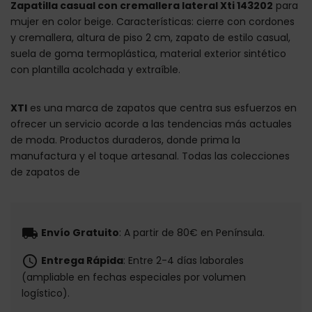
Zapatilla casual con cremallera lateral Xti 143202
para
mujer en color beige. Características: cierre con cordones
y cremallera, altura de piso 2 cm, zapato de estilo casual,
suela de goma termoplástica, material exterior sintético
con plantilla acolchada y extraíble.
XTI
es una marca de zapatos que centra sus esfuerzos en
ofrecer un servicio acorde a las tendencias más actuales
de moda. Productos duraderos, donde prima la
manufactura y el toque artesanal. Todas las colecciones
de zapatos de
local_shipping
Envío Gratuito
: A partir de 80€ en Península.
schedule
Entrega Rápida
: Entre 2-4 días laborales
(ampliable en fechas especiales por volumen
logístico).