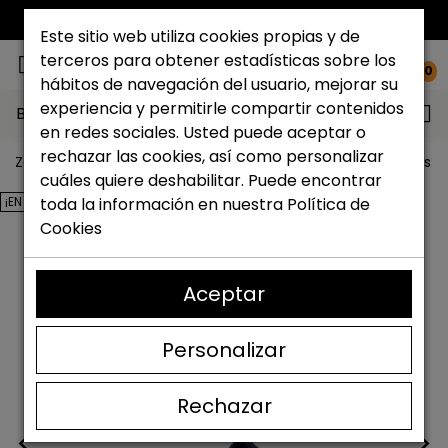
ENVÍO GRATIS*
Este sitio web utiliza cookies propias y de
terceros para obtener estadísticas sobre los
0
hábitos de navegación del usuario, mejorar su
experiencia y permitirle compartir contenidos
Buscar...
en redes sociales. Usted puede aceptar o
rechazar las cookies, así como personalizar
Zapateria Catchalot
Outlet zapatos
Outlet zapatos 
cuáles quiere deshabilitar. Puede encontrar
¡EN OFERTA!
toda la información en nuestra
Política de
Cookies
Aceptar
Personalizar
Rechazar
<
>