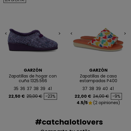
ofertas exclusivas.
Email
<
>
<
>
QUIERO MIS 5€
Te enviaremos tu cupón al instante
GARZÓN
GARZÓN
NO, PREFIERO PAGAR MÁS
Zapatillas de hogar con
Zapatillas de casa
cuña 1325.566
estampadas P400
35
36
37
38
39
41
37
38
39
40
41
Precio
Precio base
Precio
Precio base
22,50 €
29,00 €
-23%
22,00 €
24,00 €
-9%
4.5/5
(2 opiniones)
star
#catchalotlovers