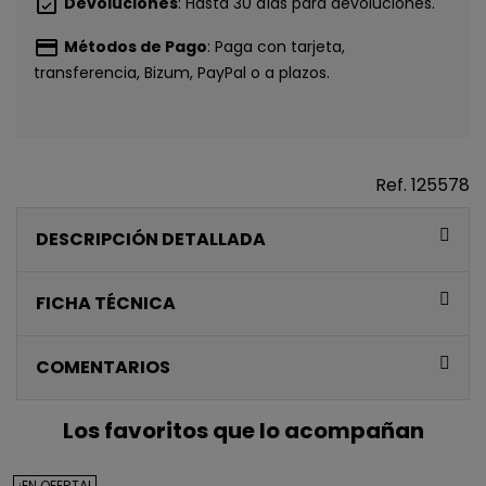
event_available
Devoluciones
: Hasta 30 días para devoluciones.
payment
Métodos de Pago
: Paga con tarjeta,
transferencia, Bizum, PayPal o a plazos.
Ref.
125578
CONSIGUE
DESCRIPCIÓN DETALLADA
5€ GRATIS
EN TU PRIMERA
FICHA TÉCNICA
COMPRA*
COMENTARIOS
Únete a nuestra lista privada y recibe
5€ de regalo
Los favoritos que lo acompañan
para tu primera compra* (en pedidos de 80€ o más)
Además, acceso anticipado a lanzamientos y
¡EN OFERTA!