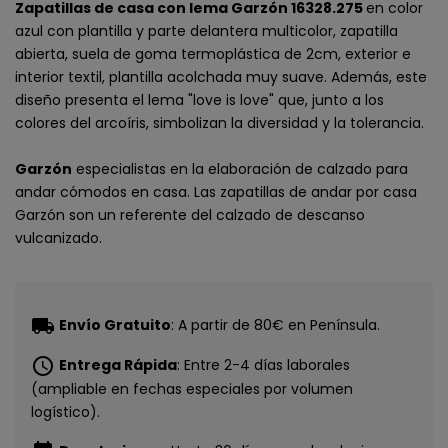
Zapatillas de casa con lema Garzón 16328.275
en color
azul con plantilla y parte delantera multicolor, zapatilla
abierta, suela de goma termoplástica de 2cm, exterior e
interior textil, plantilla acolchada muy suave. Además, este
diseño presenta el lema "love is love" que, junto a los
colores del arcoíris, simbolizan la diversidad y la tolerancia.
Garzón
especialistas en la elaboración de calzado para
andar cómodos en casa. Las zapatillas de andar por casa
Garzón son un referente del calzado de descanso
vulcanizado.
local_shipping
Envío Gratuito
: A partir de 80€ en Península.
schedule
Entrega Rápida
: Entre 2-4 días laborales
(ampliable en fechas especiales por volumen
logístico).