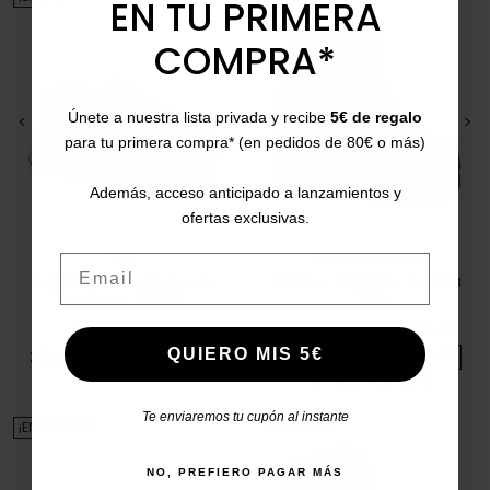
EN TU PRIMERA
COMPRA*
Únete a nuestra lista privada y recibe
5€ de regalo
<
>
<
>
para tu primera compra* (en pedidos de 80€ o más)
Además, acceso anticipado a lanzamientos y
ofertas exclusivas.
XTI
MISS ELASTIC
Email
Zapatillas con ajuste de
Botines elásticos de licra
cordones 143587
77515
36
37
40
41
35
36
37
38
39
40
41
Precio
Precio base
Precio
Precio base
QUIERO MIS 5€
25,00 €
49,95 €
-50%
45,00 €
79,95 €
-44%
5/5
(1 opinión)
star
Te enviaremos tu cupón al instante
¡EN OFERTA!
¡EN OFERTA!
NO, PREFIERO PAGAR MÁS