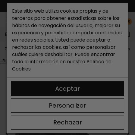
ENVÍO GRATIS*
Este sitio web utiliza cookies propias y de
terceros para obtener estadísticas sobre los
0
hábitos de navegación del usuario, mejorar su
experiencia y permitirle compartir contenidos
Buscar...
en redes sociales. Usted puede aceptar o
rechazar las cookies, así como personalizar
Zapateria Catchalot
Outlet zapatos
Outlet zapatos m
cuáles quiere deshabilitar. Puede encontrar
¡EN OFERTA!
toda la información en nuestra
Política de
Cookies
Aceptar
Personalizar
Rechazar
<
>