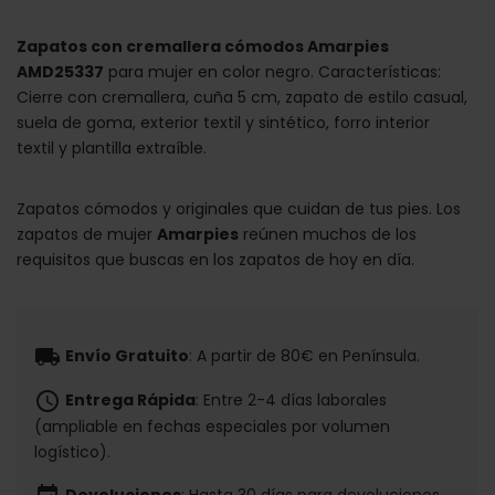
Zapatos con cremallera cómodos Amarpies
AMD25337
para mujer en color negro. Características:
Cierre con cremallera, cuña 5 cm, zapato de estilo casual,
suela de goma, exterior textil y sintético, forro interior
textil y plantilla extraíble.
Zapatos cómodos y originales que cuidan de tus pies. Los
zapatos de mujer
Amarpies
reúnen muchos de los
requisitos que buscas en los zapatos de hoy en día.
local_shipping
Envío Gratuito
: A partir de 80€ en Península.
schedule
Entrega Rápida
: Entre 2-4 días laborales
(ampliable en fechas especiales por volumen
logístico).