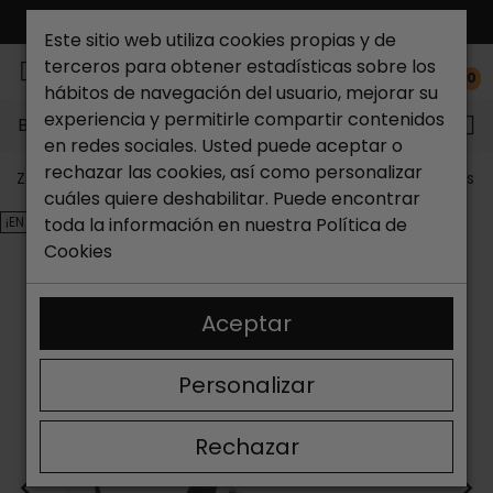
ENVÍO GRATIS*
Este sitio web utiliza cookies propias y de
terceros para obtener estadísticas sobre los
0
hábitos de navegación del usuario, mejorar su
experiencia y permitirle compartir contenidos
Buscar...
en redes sociales. Usted puede aceptar o
rechazar las cookies, así como personalizar
Zapateria Catchalot
Outlet zapatos
Outlet zapatos 
cuáles quiere deshabilitar. Puede encontrar
¡EN OFERTA!
toda la información en nuestra
Política de
Cookies
Aceptar
Personalizar
Rechazar
<
>