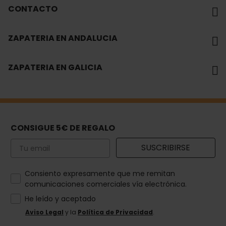
CONTACTO
ZAPATERIA EN ANDALUCIA
ZAPATERIA EN GALICIA
CONSIGUE 5€ DE REGALO
Email
SUSCRIBIRSE
How would you like to hear from us?
Consiento expresamente que me remitan
comunicaciones comerciales vía electrónica.
He leído y aceptado
Aviso Legal
y la
Política de Privacidad
.