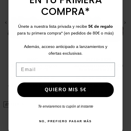
COMPRA*
<
>
<
>
Únete a nuestra lista privada y recibe
5€ de regalo
para tu primera compra* (en pedidos de 80€ o más)
Además, acceso anticipado a lanzamientos y
ofertas exclusivas.
IMAC
INTER-BIOS
Email
Zapatos clásicos negros
Sandalias marrones con
851000.2290.011
tiras Interbios 4479
39
40
41
42
43
44
45
35
36
37
38
39
40
41
Precio
Precio base
Precio
Precio base
47,00 €
79,95 €
-42%
52,00 €
55,95 €
-8%
QUIERO MIS 5€
5/5
(3 opiniones)
star
¡EN OFERTA!
¡EN OFERTA!
Te enviaremos tu cupón al instante
NO, PREFIERO PAGAR MÁS