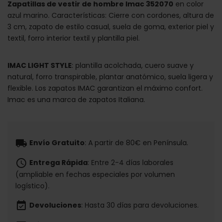
Zapatillas de vestir de hombre Imac 352070
en color
azul marino. Características: Cierre con cordones, altura de
3 cm, zapato de estilo casual, suela de goma, exterior piel y
textil, forro interior textil y plantilla piel.
IMAC LIGHT STYLE
: plantilla acolchada, cuero suave y
natural, forro transpirable, plantar anatómico, suela ligera y
flexible. Los zapatos IMAC garantizan el máximo confort.
Imac es una marca de zapatos Italiana.
local_shipping
Envío Gratuito
: A partir de 80€ en Península.
schedule
Entrega Rápida
: Entre 2-4 días laborales
(ampliable en fechas especiales por volumen
logístico).
event_available
Devoluciones
: Hasta 30 días para devoluciones.