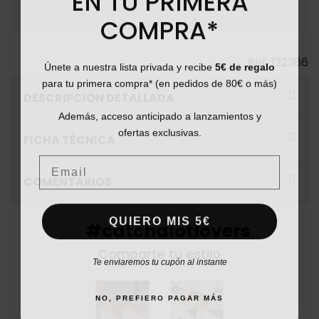
COMPRA*
Ref.
122386
Únete a nuestra lista privada y recibe
5€ de regalo
para tu primera compra* (en pedidos de 80€ o más)
DESCRIPCIÓN DETALLADA
Además, acceso anticipado a lanzamientos y
ofertas exclusivas.
FICHA TÉCNICA
Email
COMENTARIOS
QUIERO MIS 5€
#catchalotlovers
Comparte tu estilo
Te enviaremos tu cupón al instante
NO, PREFIERO PAGAR MÁS