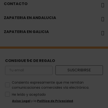
CONTACTO
ZAPATERIA EN ANDALUCIA
ZAPATERIA EN GALICIA
CONSIGUE 5€ DE REGALO
Email
SUSCRIBIRSE
How would you like to hear from us?
Consiento expresamente que me remitan
comunicaciones comerciales vía electrónica.
He leído y aceptado
Aviso Legal
y la
Política de Privacidad
.