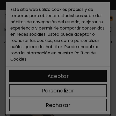
ENVÍO GRATIS*
Este sitio web utiliza cookies propias y de
terceros para obtener estadísticas sobre los
0
hábitos de navegación del usuario, mejorar su
experiencia y permitirle compartir contenidos
Buscar...
en redes sociales. Usted puede aceptar o
rechazar las cookies, así como personalizar
Zapateria Catchalot
Zapatos de mujer
Zapatos de ta
cuáles quiere deshabilitar. Puede encontrar
toda la información en nuestra
Política de
Cookies
Aceptar
Personalizar
Rechazar
<
>