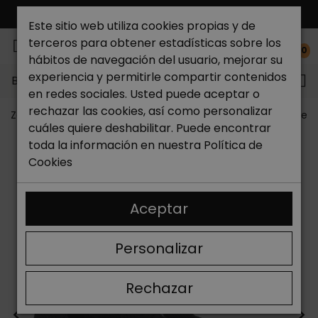
ENVÍO GRATIS*
Este sitio web utiliza cookies propias y de
terceros para obtener estadísticas sobre los
0
hábitos de navegación del usuario, mejorar su
experiencia y permitirle compartir contenidos
Buscar...
en redes sociales. Usted puede aceptar o
rechazar las cookies, así como personalizar
Zapateria Catchalot
Zapatos de mujer
Zapatillas de 
cuáles quiere deshabilitar. Puede encontrar
toda la información en nuestra
Política de
Cookies
Aceptar
Personalizar
Rechazar
<
>