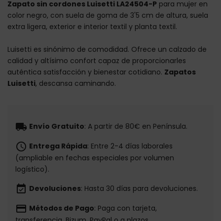
Zapato sin cordones Luisetti LA24504-P
para mujer en
color negro, con suela de goma de 3'5 cm de altura, suela
extra ligera, exterior e interior textil y planta textil.
Luisetti es sinónimo de comodidad. Ofrece un calzado de
calidad y altísimo confort capaz de proporcionarles
auténtica satisfacción y bienestar cotidiano.
Zapatos
Luisetti
, descansa caminando.
local_shipping
Envío Gratuito
: A partir de 80€ en Península.
schedule
Entrega Rápida
: Entre 2-4 días laborales
(ampliable en fechas especiales por volumen
logístico).
event_available
Devoluciones
: Hasta 30 días para devoluciones.
payment
Métodos de Pago
: Paga con tarjeta,
transferencia, Bizum, PayPal o a plazos.