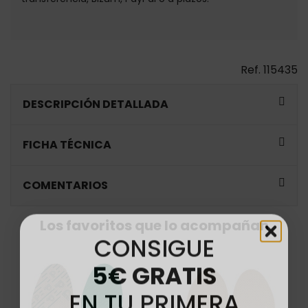
Ref.
115435
DESCRIPCIÓN DETALLADA
FICHA TÉCNICA
COMENTARIOS
Los favoritos que lo acompañan
CONSIGUE
5€ GRATIS
EN TU PRIMERA