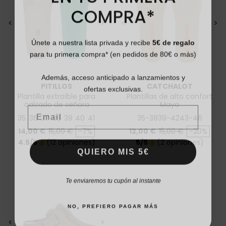
COMPRA*
<
>
<
>
Únete a nuestra lista privada y recibe
5€ de regalo
para tu primera compra* (en pedidos de 80€ o más)
Además, acceso anticipado a lanzamientos y
ofertas exclusivas.
PITILLOS
CATCHALOT
Plantilla extraíble para
Plantillas de alto confort
Email
calzado de señora
Maya
35
36
37
38
39
40
41
35-38
39-42
43-46
Precio
Precio base
Precio
Precio base
14,00 €
15,00 €
-7%
12,00 €
15,00 €
-20%
4.5/5
(12 opiniones)
5/5
(2 opiniones)
star
star
QUIERO MIS 5€
Te enviaremos tu cupón al instante
NO, PREFIERO PAGAR MÁS
<
>