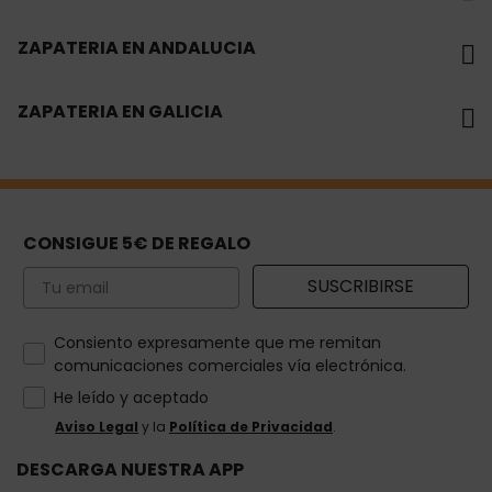
ZAPATERIA EN ANDALUCIA
ZAPATERIA EN GALICIA
CONSIGUE 5€ DE REGALO
Email
SUSCRIBIRSE
How would you like to hear from us?
Consiento expresamente que me remitan
comunicaciones comerciales vía electrónica.
He leído y aceptado
Aviso Legal
y la
Política de Privacidad
.
DESCARGA NUESTRA APP