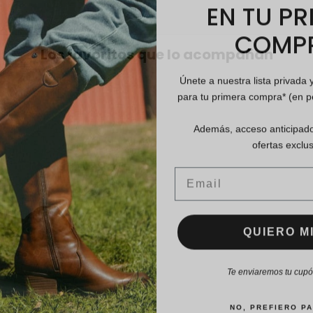
EN TU PR
COMP
Los favoritos que lo acompañan
Únete a nuestra lista privada 
para tu primera compra* (en 
Además, acceso anticipado
ofertas exclus
Email
QUIERO MI
Te enviaremos tu cupón
NO, PREFIERO P