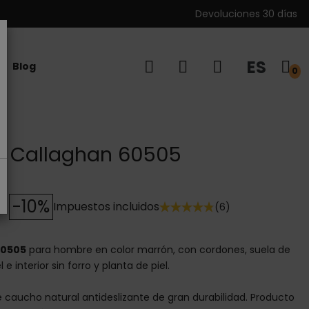
Devoluciones 30 días
ES
Blog
0
el Callaghan 60505
-10%
Impuestos incluidos
(6)
60505
para hombre en color marrón, con cordones, suela de
e interior sin forro y planta de piel.
e caucho natural antideslizante de gran durabilidad. Producto