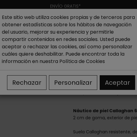
ENVÍO GRATIS*
Este sitio web utiliza cookies propias y de terceros para
obtener estadísticas sobre los hábitos de navegación
Hombre
Niño
Nueva colección
Outlet
Marcas
del usuario, mejorar su experiencia y permitirle
compartir contenidos en redes sociales. Usted puede
aceptar o rechazar las cookies, así como personalizar
sual hombre
Náutico de piel Callaghan 60505
cuáles quiere deshabilitar. Puede encontrar toda la
información en nuestra
Política de Cookies
Náutico de pi
Rechazar
Personalizar
Aceptar
113,00 €
125,00 €
Náutico de piel Callaghan 
2 cm de goma, exterior de piel 
Suela Callaghan resistente, d