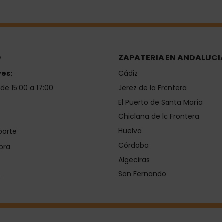
O
ZAPATERIA EN ANDALUCI
ves:
Cádiz
 de 15:00 a 17:00
Jerez de la Frontera
El Puerto de Santa María
Chiclana de la Frontera
Huelva
porte
Córdoba
pra
Algeciras
San Fernando
s