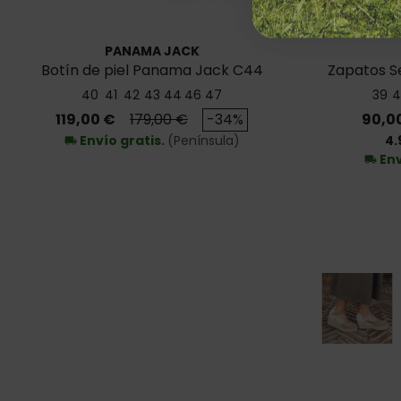
PANAMA JACK
Botín de piel Panama Jack C44
Zapatos S
40
41
42
43
44
46
47
39
4
Precio
Precio base
Preci
119,00 €
179,00 €
-34%
90,0
Envío gratis.
(Península)
4.
local_shipping
Env
local_shipping