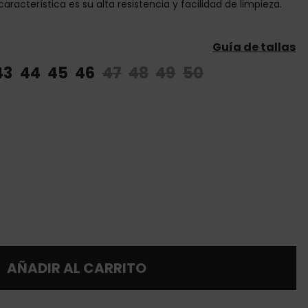
característica es su alta resistencia y facilidad de limpieza.
Guía de tallas
43
44
45
46
47
48
49
50
AÑADIR AL CARRITO