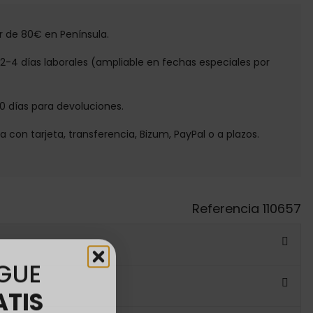
tir de 80€ en Península.
e 2-4 días laborales (ampliable en fechas especiales por
30 días para devoluciones.
ga con tarjeta, transferencia, Bizum, PayPal o a plazos.
Referencia
110657
GUE
ATIS