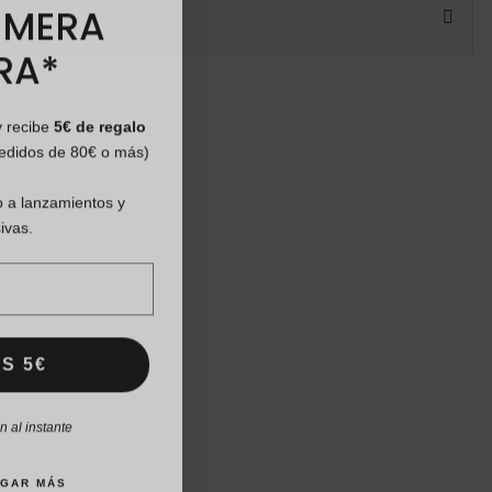
IMERA
RA*
y recibe
5€ de regalo
pedidos de 80€ o más)
 a lanzamientos y
ivas.
S 5€
 al instante
AGAR MÁS