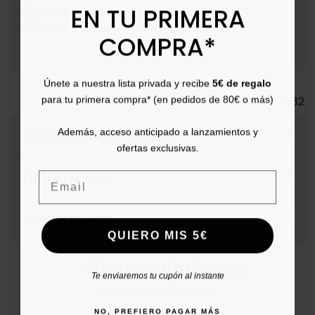
EN TU PRIMERA
payment
Métodos de Pago
: Paga con tarjeta,
transferencia, Bizum, PayPal o a plazos.
COMPRA*
Únete a nuestra lista privada y recibe
5€ de regalo
para tu primera compra* (en pedidos de 80€ o más)
Ref.
111582
Además, acceso anticipado a lanzamientos y
DESCRIPCIÓN DETALLADA
ofertas exclusivas.
Email
FICHA TÉCNICA
COMENTARIOS
QUIERO MIS 5€
#catchalotlovers
Te enviaremos tu cupón al instante
Comparte tu estilo
NO, PREFIERO PAGAR MÁS