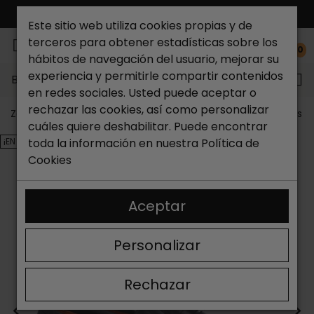
ENVÍO GRATIS*
Este sitio web utiliza cookies propias y de
terceros para obtener estadísticas sobre los
0
hábitos de navegación del usuario, mejorar su
experiencia y permitirle compartir contenidos
Buscar...
en redes sociales. Usted puede aceptar o
rechazar las cookies, así como personalizar
Zapateria Catchalot
Outlet zapatos
Outlet zapatos m
cuáles quiere deshabilitar. Puede encontrar
¡EN OFERTA!
toda la información en nuestra
Política de
Cookies
Aceptar
Personalizar
Rechazar
<
>