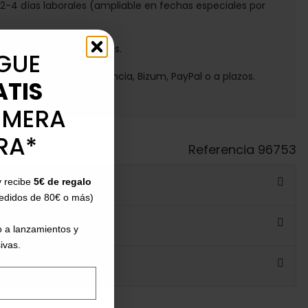
e 2-4 días laborales (ampliable en fechas especiales por
30 días para devoluciones.
GUE
ga con tarjeta, transferencia, Bizum, PayPal o a plazos.
ATIS
IMERA
RA*
Referencia
96753
y recibe
5€ de regalo
pedidos de 80€ o más)
 a lanzamientos y
ivas.