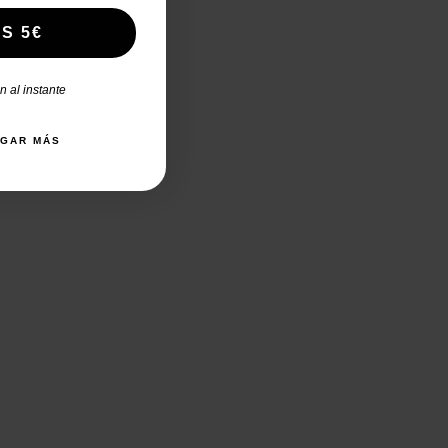
S 5€
 al instante
AGAR MÁS