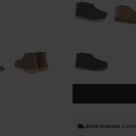
local_shipping
Envío Gratuito
: A par