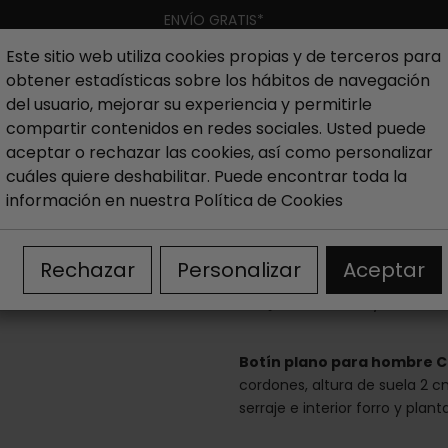
ENVÍO GRATIS*
Este sitio web utiliza cookies propias y de terceros para
obtener estadísticas sobre los hábitos de navegación
Hombre
Niño
Nueva colección
Outlet
Marcas
del usuario, mejorar su experiencia y permitirle
compartir contenidos en redes sociales. Usted puede
aceptar o rechazar las cookies, así como personalizar
ines hombre
Botín plano Catchalot Safari
cuáles quiere deshabilitar. Puede encontrar toda la
información en nuestra
Política de Cookies
Botín plano Ca
Rechazar
Personalizar
Aceptar
25,00 €
35,00 €
Botín plano para hombre C
cordones, altura de suela 2 cm
serraje e interior forro y planta