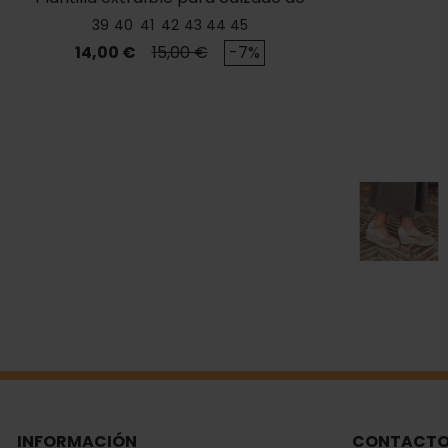
caballero
39
40
41
42
43
44
45
Precio
Precio base
14,00 €
15,00 €
-7%
INFORMACIÓN
CONTACT