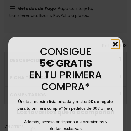
payment
Métodos de Pago
: Paga con tarjeta,
transferencia, Bizum, PayPal o a plazos.
Ref.
128693
CONSIGUE
5€ GRATIS
DESCRIPCIÓN DETALLADA
EN TU PRIMERA
FICHA TÉCNICA
COMPRA*
COMENTARIOS
Únete a nuestra lista privada y recibe
5€ de regalo
para tu primera compra* (en pedidos de 80€ o más)
Los favoritos que lo acompañan
Además, acceso anticipado a lanzamientos y
¡EN OFERTA!
ofertas exclusivas.