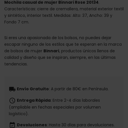
Mochila casual de mujer Binnari Rose 20134
.
Características: cierre de cremallera, material exterior textil
y sintético, interior textil. Medidas: Alto: 37, Ancho: 39 y
Fondo 7 cm.
Si eres una apasionada de los bolsos, no puedes dejar
escapar ninguno de los estilos que te esperan en la marca
de bolsos de mujer
Binnari
, productos únicos llenos de
calidad y diseño que se inspiran, siempre, en las últimas
tendencias.
local_shipping
Envío Gratuito
: A partir de 80€ en Península.
schedule
Entrega Rápida
: Entre 2-4 días laborales
(ampliable en fechas especiales por volumen
logístico).
event_available
Devoluciones
: Hasta 30 días para devoluciones.