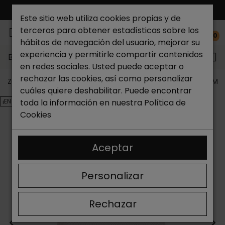
ENVÍO GRATIS*
Este sitio web utiliza cookies propias y de
terceros para obtener estadísticas sobre los
0
hábitos de navegación del usuario, mejorar su
experiencia y permitirle compartir contenidos
Buscar...
en redes sociales. Usted puede aceptar o
rechazar las cookies, así como personalizar
Zapateria Catchalot
Outlet zapatos
Outlet Bolsos Muj
cuáles quiere deshabilitar. Puede encontrar
¡EN OFERTA!
toda la información en nuestra
Política de
Cookies
Aceptar
Personalizar
Rechazar
<
>