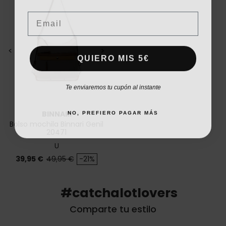
Email
<
>
QUIERO MIS 5€
Te enviaremos tu cupón al instante
NO, PREFIERO PAGAR MÁS
BINNARI
Bolso mochila Binnari Genil
20471
U
Precio
Precio base
39,95 €
49,95 €
-21%
#catchalotlovers
Comparte tu estilo