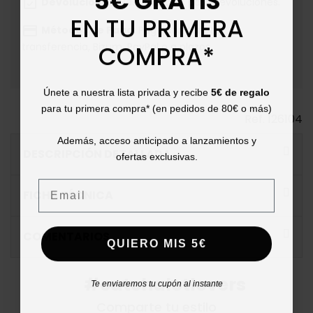
event_available
Devoluciones
: Hasta 30 días para devoluciones.
EN TU PRIMERA
payment
Métodos de Pago
: Paga con tarjeta,
COMPRA*
transferencia, Bizum, PayPal o a plazos.
Únete a nuestra lista privada y recibe
5€ de regalo
para tu primera compra* (en pedidos de 80€ o más)
Ref.
126104
Además, acceso anticipado a lanzamientos y
DESCRIPCIÓN DETALLADA
ofertas exclusivas.
Email
FICHA TÉCNICA
COMENTARIOS
QUIERO MIS 5€
#catchalotlovers
Te enviaremos tu cupón al instante
Comparte tu estilo