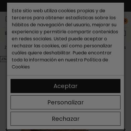
ENVÍO GRATIS*
Este sitio web utiliza cookies propias y de
terceros para obtener estadísticas sobre los
0
hábitos de navegación del usuario, mejorar su
experiencia y permitirle compartir contenidos
Buscar...
en redes sociales. Usted puede aceptar o
rechazar las cookies, así como personalizar
Zapateria Catchalot
Outlet zapatos
Outlet zapatos 
cuáles quiere deshabilitar. Puede encontrar
¡EN OFERTA!
toda la información en nuestra
Política de
Cookies
Aceptar
Personalizar
Rechazar
<
>