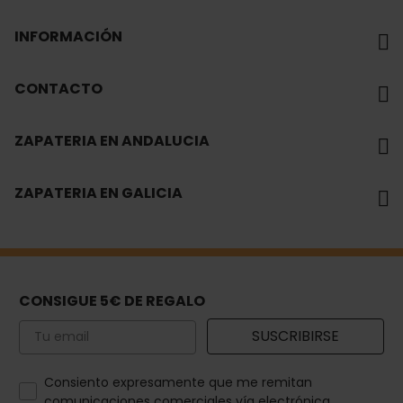
INFORMACIÓN
CONTACTO
ZAPATERIA EN ANDALUCIA
ZAPATERIA EN GALICIA
CONSIGUE 5€ DE REGALO
Email
SUSCRIBIRSE
How would you like to hear from us?
Consiento expresamente que me remitan
comunicaciones comerciales vía electrónica.