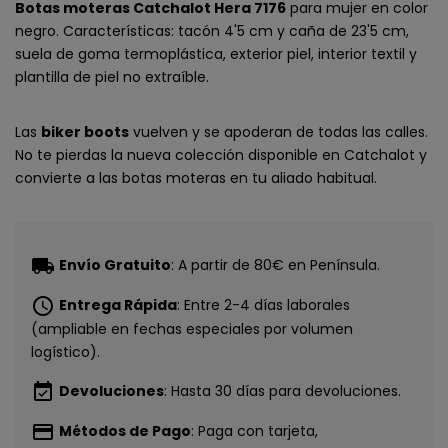
Botas moteras Catchalot Hera 7176
para mujer en color
negro. Características: tacón 4'5 cm y caña de 23'5 cm,
suela de goma termoplástica, exterior piel, interior textil y
plantilla de piel no extraíble.
Las
biker boots
vuelven y se apoderan de todas las calles.
No te pierdas la nueva colección disponible en Catchalot y
convierte a las botas moteras en tu aliado habitual.
local_shipping
Envío Gratuito
: A partir de 80€ en Península.
schedule
Entrega Rápida
: Entre 2-4 días laborales
(ampliable en fechas especiales por volumen
logístico).
event_available
Devoluciones
: Hasta 30 días para devoluciones.
payment
Métodos de Pago
: Paga con tarjeta,