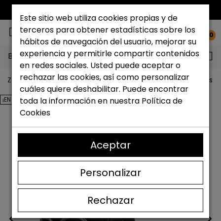
ENVÍO GRATIS*
Este sitio web utiliza cookies propias y de
terceros para obtener estadísticas sobre los
0
hábitos de navegación del usuario, mejorar su
experiencia y permitirle compartir contenidos
Buscar...
en redes sociales. Usted puede aceptar o
rechazar las cookies, así como personalizar
Zapateria Catchalot
Outlet zapatos
Outlet zapatos m
cuáles quiere deshabilitar. Puede encontrar
¡EN OFERTA!
toda la información en nuestra
Política de
Cookies
Aceptar
Personalizar
Rechazar
<
>