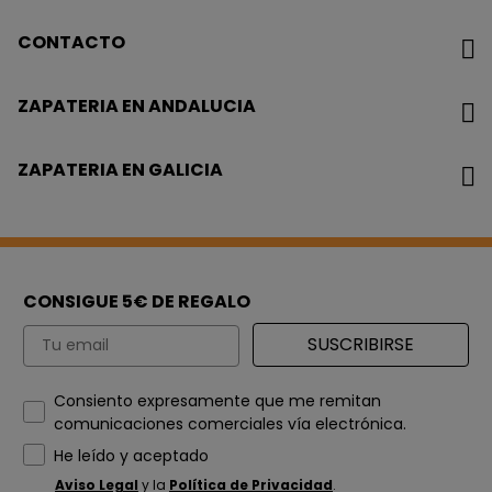
CONTACTO
ZAPATERIA EN ANDALUCIA
ZAPATERIA EN GALICIA
CONSIGUE 5€ DE REGALO
Email
SUSCRIBIRSE
How would you like to hear from us?
Consiento expresamente que me remitan
comunicaciones comerciales vía electrónica.
He leído y aceptado
Aviso Legal
y la
Política de Privacidad
.